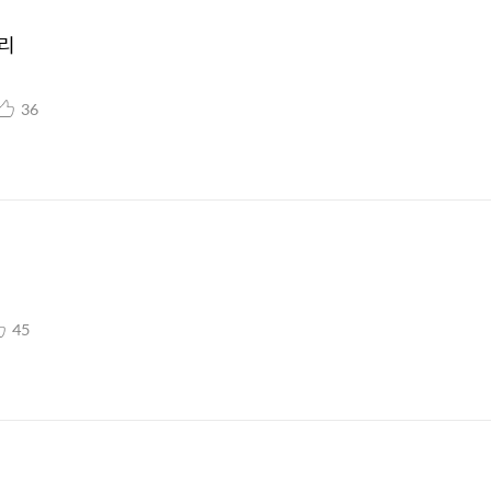
타리
36
45