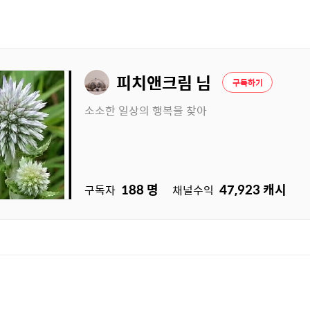
피치앤크림 님
구독하기
소소한 일상의 행복을 찾아
188
명
47,923
캐시
구독자
채널수익