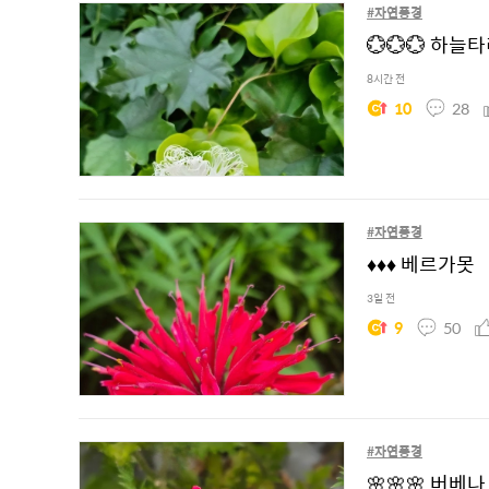
#자연풍경
💮💮💮 하늘
8시간 전
10
28
#자연풍경
♦️♦️♦️ 베르가못
3일 전
9
50
#자연풍경
🌸🌸🌸 버베나