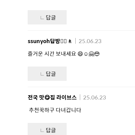
답글
ssunyoh답방🚶‍♀️🚶
25.06.23
즐거운 시간 보내세요 😄☺🤗😎 
답글
전국 맛😋집 라이브스
25.06.23
 추천꾹하구 다녀갑니다 
답글