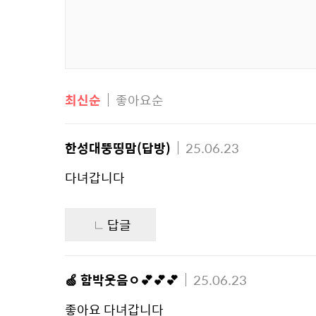
최신순
좋아요순
한성대뚱띵맘(답방)
25.06.23
다녀갑니다 
답글
🍏 함박웃음ㅇ💕💕💕
25.06.23
좋아요 다녀갑니다 