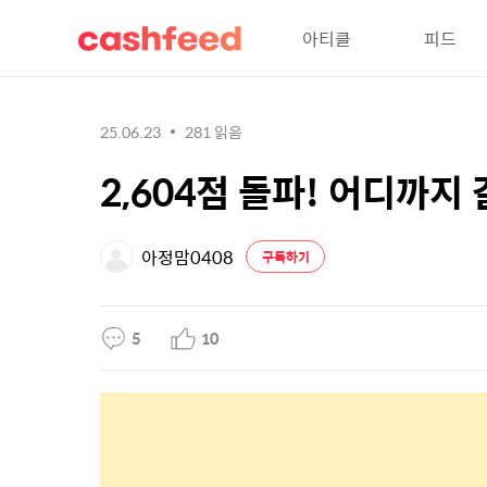
아티클
피드
25.06.23
281
읽음
2,604점 돌파! 어디까지
아정맘0408
구독하기
5
10