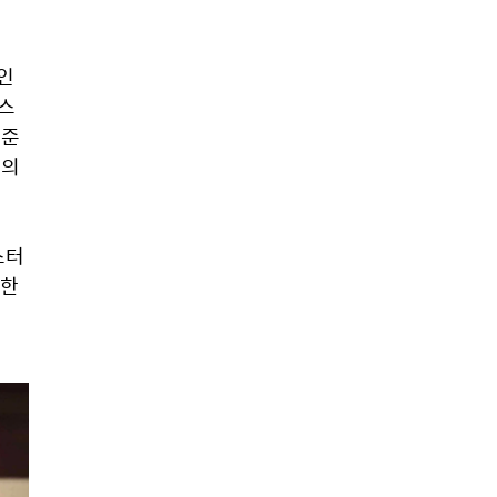
인 
스 
준 
의 
터 
한 