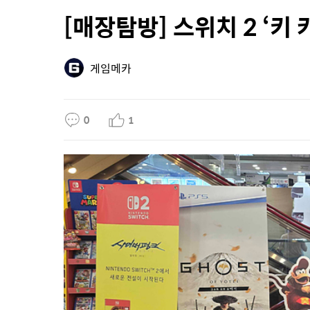
[매장탐방] 스위치 2 ‘키 
게임메카
0
1