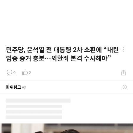
민주당, 윤석열 전 대통령 2차 소환에 “내란
입증 증거 충분…외환죄 본격 수사해야”
0
2
파워링크
AD