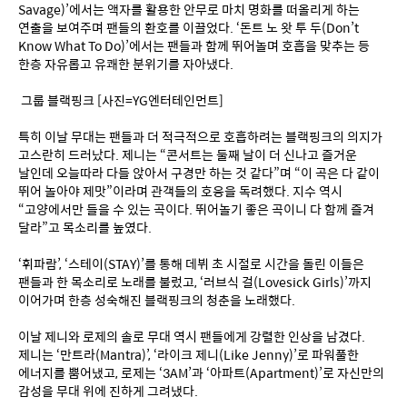
Savage)’에서는 액자를 활용한 안무로 마치 명화를 떠올리게 하는 
연출을 보여주며 팬들의 환호를 이끌었다. ‘돈트 노 왓 투 두(Don’t 
Know What To Do)’에서는 팬들과 함께 뛰어놀며 호흡을 맞추는 등 
한층 자유롭고 유쾌한 분위기를 자아냈다.
 그룹 블랙핑크 [사진=YG엔터테인먼트] 
특히 이날 무대는 팬들과 더 적극적으로 호흡하려는 블랙핑크의 의지가 
고스란히 드러났다. 제니는 “콘서트는 둘째 날이 더 신나고 즐거운 
날인데 오늘따라 다들 앉아서 구경만 하는 것 같다”며 “이 곡은 다 같이 
뛰어 놀아야 제맛”이라며 관객들의 호응을 독려했다. 지수 역시 
“고양에서만 들을 수 있는 곡이다. 뛰어놀기 좋은 곡이니 다 함께 즐겨 
달라”고 목소리를 높였다.
‘휘파람’, ‘스테이(STAY)’를 통해 데뷔 초 시절로 시간을 돌린 이들은 
팬들과 한 목소리로 노래를 불렀고, ‘러브식 걸(Lovesick Girls)’까지 
이어가며 한층 성숙해진 블랙핑크의 청춘을 노래했다.
이날 제니와 로제의 솔로 무대 역시 팬들에게 강렬한 인상을 남겼다. 
제니는 ‘만트라(Mantra)’, ‘라이크 제니(Like Jenny)’로 파워풀한 
에너지를 뿜어냈고, 로제는 ‘3AM’과 ‘아파트(Apartment)’로 자신만의 
감성을 무대 위에 진하게 그려냈다. 