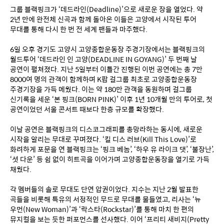
그룹 블랙핑크가 ‘데드라인(Deadline)’으로 새로운 장을 열었다. 약 
2년 만에 완전체 신곡과 함께 돌아온 이들은 고양에서 시작된 투어 
무대를 통해 다시 한 번 전 세계 팬들과 마주했다.
6일 오후 경기도 고양시 고양종합운동장 주경기장에서는 블랙핑크의 
월드투어 ‘데드라인 인 고양(DEADLINE IN GOYANG)’ 두 번째 날 
공연이 펼쳐졌다. 지난 5일부터 이틀간 진행된 이번 공연에는 총 7만 
8000여 명의 관객이 함께하며 K팝 걸그룹 최초로 고양종합운동장 
주경기장을 가득 메웠다. 이는 약 180만 관객을 동원하며 걸그룹 
신기록을 세운 ‘본 핑크(BORN PINK)’ 이후 1년 10개월 만의 투어로, 첫 
공연이었던 서울 콘서트 때보다 한층 규모를 확장했다.
이날 공연은 블랙핑크의 디스코그래피를 총망라하는 동시에, 새로운 
시작을 알리는 무대로 꾸며졌다. ‘킬 디스 러브(Kill This Love)’로 
화려하게 포문을 연 블랙핑크는 ‘핑크 베놈’, ‘하우 유 라이크 댓’, ‘불장난’, 
‘셧 다운’ 등 쉼 없이 히트곡을 이어가며 고양종합운동장을 열기로 가득 
채웠다.
각 멤버들의 솔로 무대도 단연 압권이었다. 지수는 지난 2월 발표한 
곡들을 비롯해 특유의 서정적인 무드로 무대를 물들였고, 리사는 ‘뉴 
우먼(New Woman)’과 ‘락스타(Rockstar)’를 통해 마치 한 편의 
뮤지컬을 보는 듯한 퍼포먼스를 선사했다. 이어 ‘프리티 새비지(Pretty 