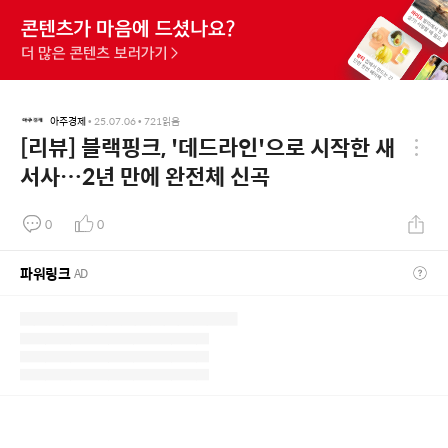
아주경제
•
25.07.06
•
721
읽음
[리뷰] 블랙핑크, '데드라인'으로 시작한 새
서사…2년 만에 완전체 신곡
0
0
파워링크
AD