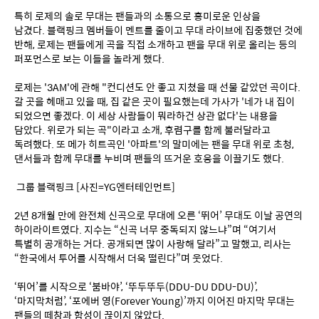
특히 로제의 솔로 무대는 팬들과의 소통으로 흥미로운 인상을 
남겼다. 블랙핑크 멤버들이 멘트를 줄이고 무대 라이브에 집중했던 것에 
반해, 로제는 팬들에게 곡을 직접 소개하고 팬을 무대 위로 올리는 등의 
퍼포먼스로 보는 이들을 놀라게 했다.
로제는 '3AM'에 관해 "컨디션도 안 좋고 지쳤을 때 선물 같았던 곡이다. 
갈 곳을 헤매고 있을 때, 집 같은 곳이 필요했는데 가사가 '네가 내 집이 
되었으면 좋겠다. 이 세상 사람들이 뭐라하건 상관 없다'는 내용을 
담았다. 위로가 되는 곡"이라고 소개, 후렴구를 함께 불러달라고 
독려했다. 또 메가 히트곡인 '아파트'의 말미에는 팬을 무대 위로 초청, 
댄서들과 함께 무대를 누비며 팬들의 뜨거운 호응을 이끌기도 했다.
 그룹 블랙핑크 [사진=YG엔터테인먼트] 
2년 8개월 만에 완전체 신곡으로 무대에 오른 ‘뛰어’ 무대도 이날 공연의 
하이라이트였다. 지수는 “신곡 너무 중독되지 않느냐”며 “여기서 
특별히 공개하는 거다. 공개되면 많이 사랑해 달라”고 말했고, 리사는 
“한국에서 투어를 시작해서 더욱 떨린다”며 웃었다. 
‘뛰어’를 시작으로 ‘붐바야’, ‘뚜두뚜두(DDU-DU DDU-DU)’, 
‘마지막처럼’, ‘포에버 영(Forever Young)’까지 이어진 마지막 무대는 
팬들의 떼창과 함성이 끊이지 않았다.