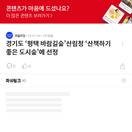
데일리안
•
25.07.06
•
192
읽음
경기도 ‘평택 바람길숲’산림청 ‘산책하기
좋은 도시숲’에 선정
0
0
파워링크
AD