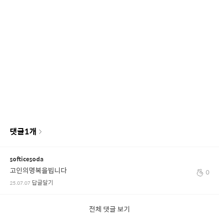
댓글
1
개
softicesoda
고인의명복을빕니다
0
답글달기
25.07.07
전체 댓글 보기