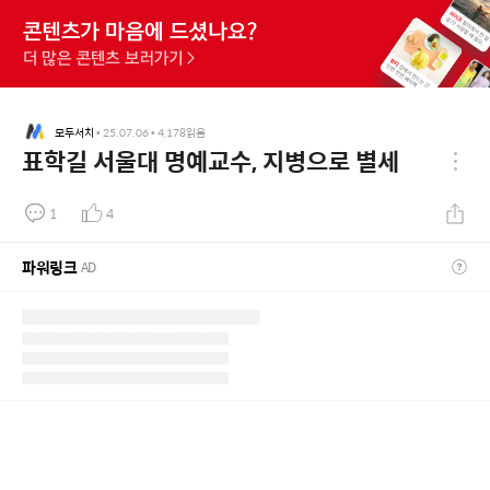
모두서치
•
25.07.06
•
4,178
읽음
표학길 서울대 명예교수, 지병으로 별세
1
4
파워링크
AD