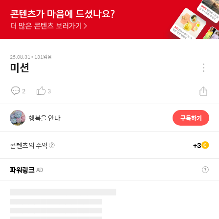
25.08.31
•
131
읽음
미션
2
3
행복을 안나
구독하기
콘텐츠의 수익
+
3
파워링크
AD