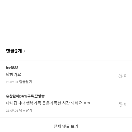
댓글
2
개
hs4833
답방가요
0
답글달기
25.09.01
🌸찬란하DAY/구독,답방🌸
다녀갑니다 행복가득 웃음가득한 시간 되세요 ㅎㅎ
0
답글달기
25.09.01
전체 댓글 보기