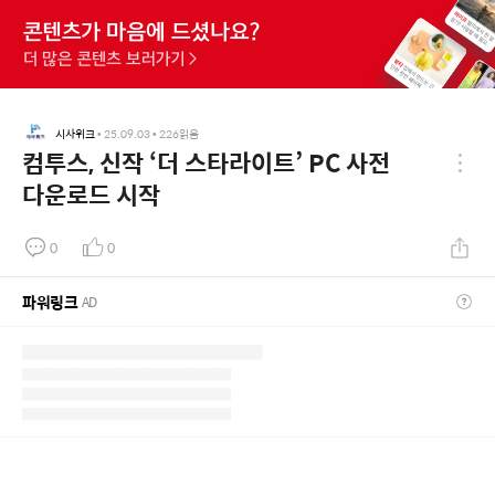
시사위크
•
25.09.03
•
226
읽음
컴투스, 신작 ‘더 스타라이트’ PC 사전
다운로드 시작
0
0
파워링크
AD