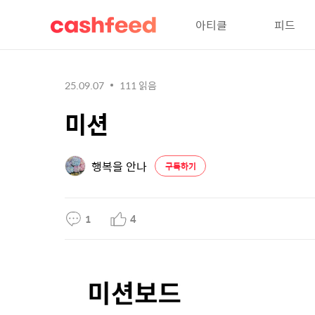
아티클
피드
25.09.07
111
읽음
미션
행복을 안나
구독하기
1
4