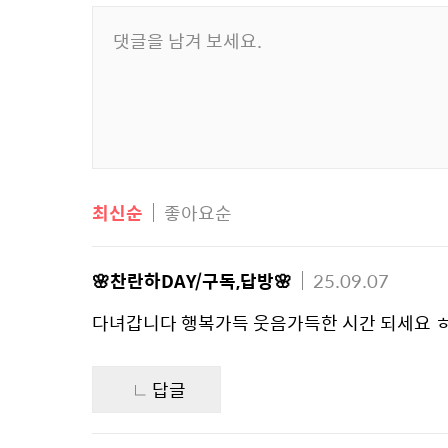
최신순
좋아요순
🌸찬란하DAY/구독,답방🌸
25.09.07
다녀갑니다 행복가득 웃음가득한 시간 되세요 ㅎ
답글