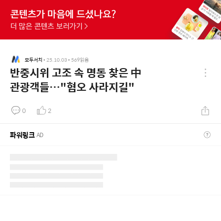
모두서치
•
25.10.03
•
569
읽음
반중시위 고조 속 명동 찾은 中
관광객들…"혐오 사라지길"
0
2
파워링크
AD