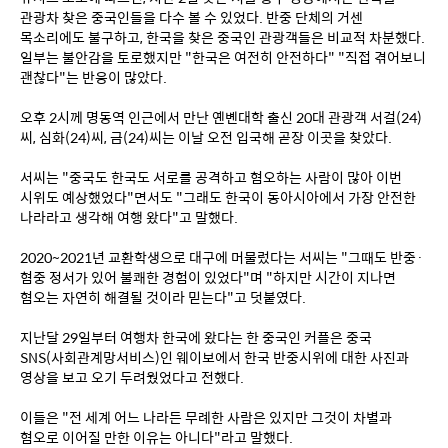
관광차 찾은 중국인들을 다수 볼 수 있었다. 반중 단체의 거센 
목소리에도 불구하고, 한국을 찾은 중국인 관광객들은 비교적 차분했다. 
일부는 불안감을 토로했지만 "한국은 여전히 안전하다" "직접 겪어보니 
괜찮다"는 반응이 많았다.
오후 2시께 명동역 인근에서 만난 옌볜대학 출신 20대 관광객 서걸(24)
씨, 심화(24)씨, 금(24)씨는 이날 오전 입국해 곧장 이곳을 찾았다.
서씨는 "중국도 한국도 서로를 공격하고 혐오하는 사람이 많아 이번 
시위도 예상했었다"면서도 "그래도 한국이 동아시아에서 가장 안전한 
나라라고 생각해 여행 왔다"고 말했다.
2020~2021년 교환학생으로 대구에 머물렀다는 서씨는 "그때도 반중·
혐중 정서가 있어 불쾌한 경험이 있었다"며 "하지만 시간이 지나면 
혐오는 자연히 해결될 것이라 믿는다"고 덧붙였다.
지난달 29일부터 여행차 한국에 왔다는 한 중국인 커플은 중국 
SNS(사회관계망서비스)인 웨이보에서 한국 반중시위에 대한 사진과 
영상을 보고 오기 두려웠었다고 전했다.
이들은 "전 세계 어느 나라든 무례한 사람은 있지만 그것이 차별과 
혐오로 이어질 만한 이유는 아니다"라고 말했다.