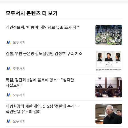
모두서치 콘텐츠 더 보기
개인정보위, '따릉이' 개인정보 유출 조사 착수
모두서치
검찰, 부천 금은방 강도살인범 김성호 구속 기소
모두서치
특검, 김건희 1심에 불복해 항소…"심각한
사실오인"
모두서치
대법원장의 재판 개입, 1·2심 '정반대 논리'…
직권남용 유무죄 갈려
모두서치