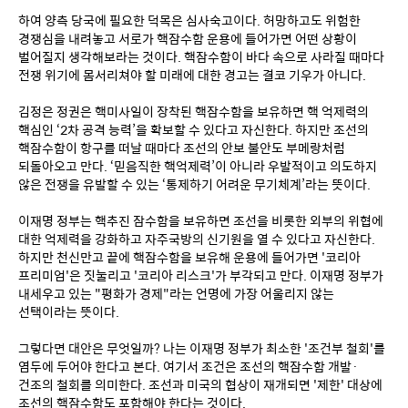
하여 양측 당국에 필요한 덕목은 심사숙고이다. 허망하고도 위험한 
경쟁심을 내려놓고 서로가 핵잠수함 운용에 들어가면 어떤 상황이 
벌어질지 생각해보라는 것이다. 핵잠수함이 바다 속으로 사라질 때마다 
전쟁 위기에 몸서리쳐야 할 미래에 대한 경고는 결코 기우가 아니다.
김정은 정권은 핵미사일이 장착된 핵잠수함을 보유하면 핵 억제력의 
핵심인 ‘2차 공격 능력’을 확보할 수 있다고 자신한다. 하지만 조선의 
핵잠수함이 항구를 떠날 때마다 조선의 안보 불안도 부메랑처럼 
되돌아오고 만다. ‘믿음직한 핵억제력’이 아니라 우발적이고 의도하지 
않은 전쟁을 유발할 수 있는 ‘통제하기 어려운 무기체계’라는 뜻이다.
이재명 정부는 핵추진 잠수함을 보유하면 조선을 비롯한 외부의 위협에 
대한 억제력을 강화하고 자주국방의 신기원을 열 수 있다고 자신한다. 
하지만 천신만고 끝에 핵잠수함을 보유해 운용에 들어가면 '코리아 
프리미엄'은 짓눌리고 '코리아 리스크'가 부각되고 만다. 이재명 정부가 
내세우고 있는 "평화가 경제"라는 언명에 가장 어울리지 않는 
선택이라는 뜻이다.
그렇다면 대안은 무엇일까? 나는 이재명 정부가 최소한 '조건부 철회'를 
염두에 두어야 한다고 본다. 여기서 조건은 조선의 핵잠수함 개발·
건조의 철회를 의미한다. 조선과 미국의 협상이 재개되면 '제한' 대상에 
조선의 핵잠수함도 포함해야 한다는 것이다.