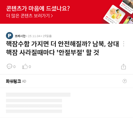
프레시안
•
25.11.04
•
29
읽음
핵잠수함 가지면 더 안전해질까? 남북, 상대
핵잠 사라질때마다 '안절부절' 할 것
0
0
파워링크
AD