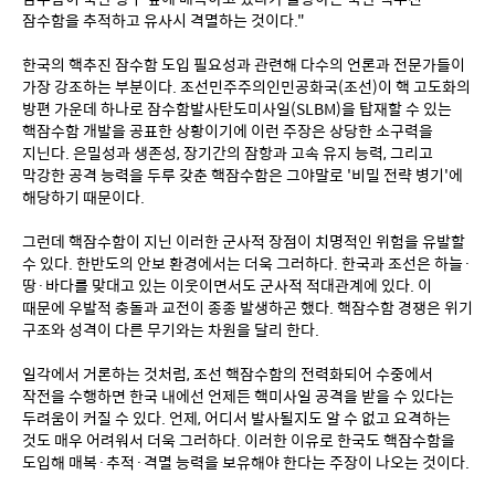
잠수함을 추적하고 유사시 격멸하는 것이다."
한국의 핵추진 잠수함 도입 필요성과 관련해 다수의 언론과 전문가들이 
가장 강조하는 부분이다. 조선민주주의인민공화국(조선)이 핵 고도화의 
방편 가운데 하나로 잠수함발사탄도미사일(SLBM)을 탑재할 수 있는 
핵잠수함 개발을 공표한 상황이기에 이런 주장은 상당한 소구력을 
지닌다. 은밀성과 생존성, 장기간의 잠항과 고속 유지 능력, 그리고 
막강한 공격 능력을 두루 갖춘 핵잠수함은 그야말로 '비밀 전략 병기'에 
해당하기 때문이다.
그런데 핵잠수함이 지닌 이러한 군사적 장점이 치명적인 위험을 유발할 
수 있다. 한반도의 안보 환경에서는 더욱 그러하다. 한국과 조선은 하늘·
땅·바다를 맞대고 있는 이웃이면서도 군사적 적대관계에 있다. 이 
때문에 우발적 충돌과 교전이 종종 발생하곤 했다. 핵잠수함 경쟁은 위기 
구조와 성격이 다른 무기와는 차원을 달리 한다.
일각에서 거론하는 것처럼, 조선 핵잠수함의 전력화되어 수중에서 
작전을 수행하면 한국 내에선 언제든 핵미사일 공격을 받을 수 있다는 
두려움이 커질 수 있다. 언제, 어디서 발사될지도 알 수 없고 요격하는 
것도 매우 어려워서 더욱 그러하다. 이러한 이유로 한국도 핵잠수함을 
도입해 매복·추적·격멸 능력을 보유해야 한다는 주장이 나오는 것이다.