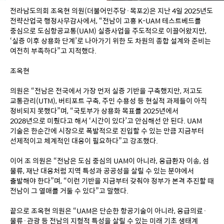
전라남도의회 조옥현 의원(더불어민주당·목포2)은 지난 4일 2025년도 
전략산업국 행정사무감사에서, “전남이 고흥 K-UAM 테스트베드를 
중심으로 도심항공교통(UAM) 실증사업을 주도적으로 이끌어왔지만, 
‘실증 이후 상용화 단계’로 나아가기 위한 도 차원의 종합 설계와 준비는 
여전히 부족하다”고 지적했다.
조옥현
의원은 “전남은 전국에서 가장 먼저 실증 기반을 구축했지만, 저고도 
교통관리(UTM), 버티포트 구축, 주민 수용성 등 현실적 과제들이 아직 
정비되지 못했다”며, “국토부가 상용화 목표를 2025년에서 
2028년으로 미뤘다고 해서 ‘시간이 있다’고 안심해선 안 된다. UAM 
기술은 한순간에 시장으로 폭발적으로 진입할 수 있는 만큼 지금부터 
선제적이고 체계적인 대응이 필요하다”고 강조했다.
이어 조 의원은 “전남은 도심 중심의 UAM이 아니라, 응급환자 이송, 섬 
물류, 재난 대응처럼 지역 특성과 공공성을 살릴 수 있는 분야에서 
출발해야 한다”며, “이런 기반을 지금부터 갖춰야 정부가 본격 추진할 때 
전남이 그 열매를 거둘 수 있다”고 말했다.
끝으로 조옥현 의원은 “UAM은 단순한 항공기술이 아니라, 응급의료·
물류·관광 등 전남의 지형적 특성을 살릴 수 있는 미래 기초 생태계 