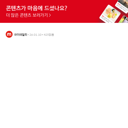
마이데일리
•
26.01.10
•
425
읽음