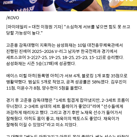
/KOVO
[마이데일리 = 대전 이정원 기자] "소심하게 서브를 넣으면 힘도 못 쓰고 
당할 가능성이 높다."
고준용 감독대행이 지휘하는 삼성화재는 10일 대전충무체육관에서 
진행된 진에어 2025~2026 V-리그 남자부 한국전력과 경기에서 
세트스코어 3-2(27-25, 19-25, 18-25, 25-23, 15-12)로 승리했다. 
삼성화재는 시즌 5승(17패)에 성공했다.
에이스 미힐 아히(등록명 아히)가 서브 4개, 블로킹 1개 포함 35점으로 
맹활약했다. 범실도 5개로 적었고, 공격 성공률은 58%였다. 김우진이 
11점, 이윤수가 8점, 양수현이 5점을 올렸다.
경기 후 고준용 감독대행은 "1세트 힘겹게 잡아냈지만, 2-3세트 흐름이 
무너졌다. 2-3세트 상대의 세트 플레이가 좋았다"라며 "선수들에게 
과감하게 때리자고 했다. 그리고 경기 후반 노재욱 선수가 들어가서 
잘해줬다. 아히도 몸이 좋고, 재욱이의 백토스도 좋았다. 재욱이가 
잘해줘 이길 수 있었다"라고 미소 지었다.
고 대행은 "베논도 마찬가지고 아히도 몸이 좋았다. 베논 선수는 타점이 