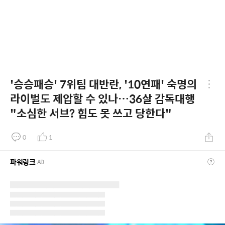
'승승패승' 7위팀 대반란, '10연패' 숙명의
라이벌도 제압할 수 있나…36살 감독대행
"소심한 서브? 힘도 못 쓰고 당한다"
0
1
파워링크
AD