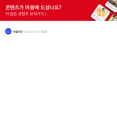
데일리안
•
26.06.03
•
614
읽음