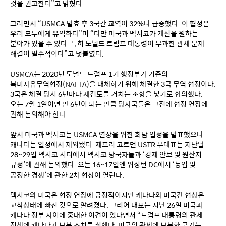
것을 권고한다”고 밝혔다.
그러면서 “USMCA 발효 후 3국간 교역이 32%나 급증했다. 이 협정은 
우리 모두에게 유익하다”며 “다만 미국과 멕시코가 개선을 원하는 
분야가 있을 수 있다. 특히 도널드 트럼프 대통령이 부과한 관세 문제 
해결이 필수적이다”고 덧붙였다.
USMCA는 2020년 도널드 트럼프 1기 행정부가 기존의 
북미자유무역협정(NAFTA)을 대체하기 위해 체결한 3국 무역 협정이다. 
3국은 체결 당시 6년마다 재검토를 거치는 조항을 넣기로 합의했다. 
오는 7월 1일이면 만 6년이 되는 만큼 당사국들은 그전에 협정 연장에 
관해 논의해야 한다.
앞서 미국과 멕시코는 USMCA 연장을 위한 회담 일정을 발표했으나 
캐나다는 일정에서 제외됐다. 제프리 고트먼 USTR 부대표는 지난달 
28~29일 멕시코 시티에서 멕시코 당국자들과 ‘경제 안보 및 원산지 
규정’에 관해 논의했다. 오는 16~17일엔 워싱턴 DC에서 ‘농업 및 
공정한 경쟁’에 관한 2차 협상이 열린다.
멕시코와 미국은 협정 연장에 긍정적이지만 캐나다와 미국간 협상은 
교착상태에 빠진 것으로 알려졌다. 그리어 대표는 지난 26일 미국과 
캐나다 정부 사이에 중대한 이견이 있다면서 “트럼프 대통령의 관세 
정책에 캐나다가 보복 조치를 취했다. 미국의 관세에 보복한 국가는 