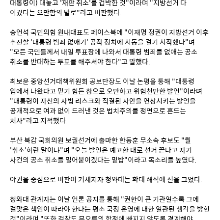
대통령이) 대놓고 '재판 취소'를 겁박한 것"이라며 "지방선거 다 
이겼다는 오만함의 발로"라고 비판했다.
송언석 국민의힘 원내대표도 페이스북에 "이재명 정권이 지방선거 이후 
추진할 '대통령 범죄 없애기' 공작 정치에 시동을 걸기 시작했다"며 
"모든 국민들께서 내일 투표장에 나와서 대통령 범죄를 없애는 공소 
취소를 반대하는 투표를 해주셔야 한다"고 말했다.
최보윤 중앙선거대책위원회 공보단장도 이날 논평을 통해 "대통령 
입에서 나왔다고 믿기 힘든 참으로 오만하고 위험천만한 발언"이라며 
"대통령이 자신의 사법 리스크와 직결된 사안을 연상시키는 발언을 
공개적으로 여과 없이 드러낸 것은 법치주의를 정면으로 흔드는 
처사"라고 지적했다.
부산 북갑 국회의원 보궐선거에 출마한 한동훈 무소속 후보도 "뭘 
'취소'하란 말이냐"며 "오늘 발언은 예고한 대로 선거 끝나고 자기 
사건의 공소 취소를 밀어붙이겠다는 밑밥"이라고 목소리를 높였다.
야권을 중심으로 비판이 거세지자 청와대는 확대 해석에 선을 그었다.
청와대 관계자는 이날 언론 공지를 통해 "권한이 큰 기관일수록 그에 
걸맞은 책임이 따라야 한다는 평소 국정 운영에 대한 일관된 생각을 밝힌 
것"이라며 "또한 검찰도 무오류의 함정에 빠지지 않도록 경계해야 