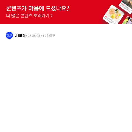
데일리안
•
26.06.03
•
1,792
읽음