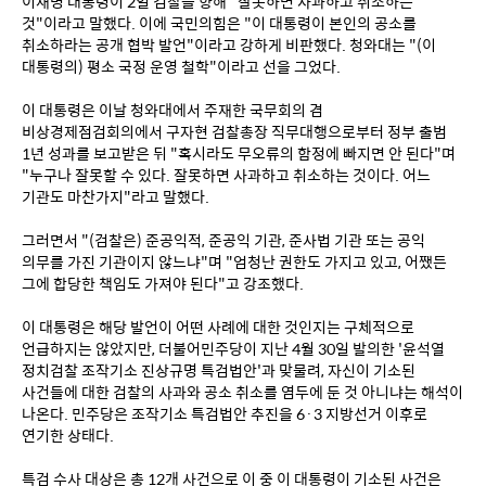
이재명 대통령이 2일 검찰을 향해 "잘못하면 사과하고 취소하는 
것"이라고 말했다. 이에 국민의힘은 "이 대통령이 본인의 공소를 
취소하라는 공개 협박 발언"이라고 강하게 비판했다. 청와대는 "(이 
대통령의) 평소 국정 운영 철학"이라고 선을 그었다.
이 대통령은 이날 청와대에서 주재한 국무회의 겸 
비상경제점검회의에서 구자현 검찰총장 직무대행으로부터 정부 출범 
1년 성과를 보고받은 뒤 "혹시라도 무오류의 함정에 빠지면 안 된다"며 
"누구나 잘못할 수 있다. 잘못하면 사과하고 취소하는 것이다. 어느 
기관도 마찬가지"라고 말했다.
그러면서 "(검찰은) 준공익적, 준공익 기관, 준사법 기관 또는 공익 
의무를 가진 기관이지 않느냐"며 "엄청난 권한도 가지고 있고, 어쨌든 
그에 합당한 책임도 가져야 된다"고 강조했다.
이 대통령은 해당 발언이 어떤 사례에 대한 것인지는 구체적으로 
언급하지는 않았지만, 더불어민주당이 지난 4월 30일 발의한 '윤석열 
정치검찰 조작기소 진상규명 특검법안'과 맞물려, 자신이 기소된 
사건들에 대한 검찰의 사과와 공소 취소를 염두에 둔 것 아니냐는 해석이 
나온다. 민주당은 조작기소 특검법안 추진을 6·3 지방선거 이후로 
연기한 상태다.
특검 수사 대상은 총 12개 사건으로 이 중 이 대통령이 기소된 사건은 