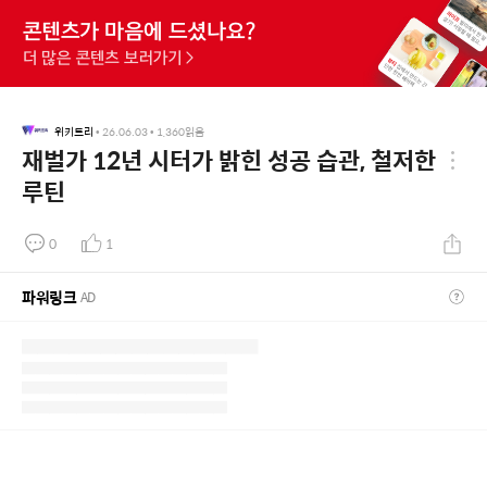
위키트리
•
26.06.03
•
1,360
읽음
재벌가 12년 시터가 밝힌 성공 습관, 철저한
루틴
0
1
파워링크
AD