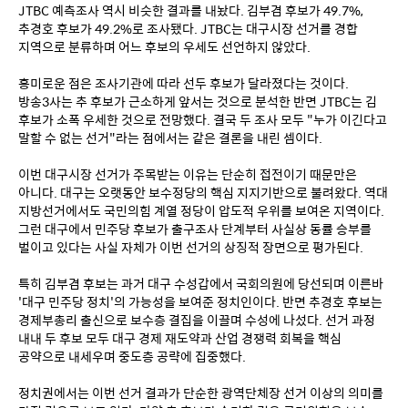
JTBC 예측조사 역시 비슷한 결과를 내놨다. 김부겸 후보가 49.7%, 
추경호 후보가 49.2%로 조사됐다. JTBC는 대구시장 선거를 경합 
지역으로 분류하며 어느 후보의 우세도 선언하지 않았다.
흥미로운 점은 조사기관에 따라 선두 후보가 달라졌다는 것이다. 
방송3사는 추 후보가 근소하게 앞서는 것으로 분석한 반면 JTBC는 김 
후보가 소폭 우세한 것으로 전망했다. 결국 두 조사 모두 "누가 이긴다고 
말할 수 없는 선거"라는 점에서는 같은 결론을 내린 셈이다.
이번 대구시장 선거가 주목받는 이유는 단순히 접전이기 때문만은 
아니다. 대구는 오랫동안 보수정당의 핵심 지지기반으로 불려왔다. 역대 
지방선거에서도 국민의힘 계열 정당이 압도적 우위를 보여온 지역이다. 
그런 대구에서 민주당 후보가 출구조사 단계부터 사실상 동률 승부를 
벌이고 있다는 사실 자체가 이번 선거의 상징적 장면으로 평가된다.
특히 김부겸 후보는 과거 대구 수성갑에서 국회의원에 당선되며 이른바 
'대구 민주당 정치'의 가능성을 보여준 정치인이다. 반면 추경호 후보는 
경제부총리 출신으로 보수층 결집을 이끌며 수성에 나섰다. 선거 과정 
내내 두 후보 모두 대구 경제 재도약과 산업 경쟁력 회복을 핵심 
공약으로 내세우며 중도층 공략에 집중했다.
정치권에서는 이번 선거 결과가 단순한 광역단체장 선거 이상의 의미를 