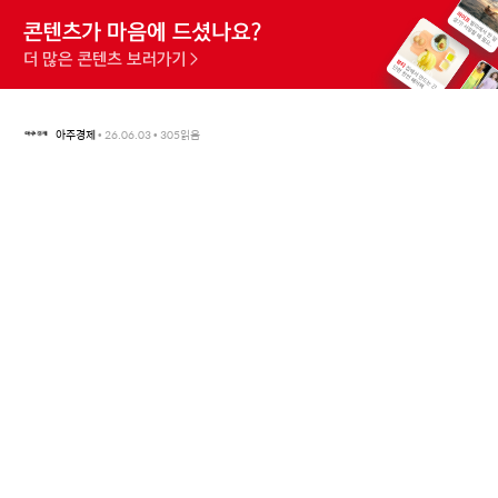
아주경제
•
26.06.03
•
305
읽음