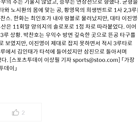
승부의 추는 기울지 않았고, 승부는 연장전으로 향했다. 균형을 
와 노시환의 몸에 맞는 공, 황영묵의 희생번트로 1사 2,3루
 찬스. 한화는 최인호가 내야 땅볼로 물러났지만, 대타 이진영
두산은 11회말 양의지의 솔로포로 1점 차로 따라붙었다. 이어 
3루 상황. 박찬호는 우익수 방면 깊숙한 곳으로 뜬공 타구를 
로 보였지만, 이진영이 제대로 잡지 못하면서 적시 3루타로 
사 3루에서 김인태가 타석에 들어섰지만 삼진으로 돌아서며 
 [스포츠투데이 이상필 기자 sports@stoo.com] 「가장 
츠투데이」
2