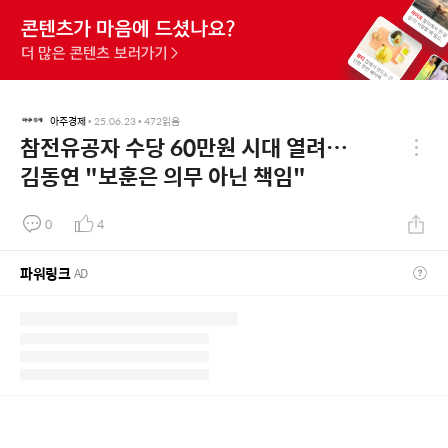
아주경제
•
25.06.23
•
472
읽음
참전유공자 수당 60만원 시대 열려…
김동연 "보훈은 의무 아닌 책임"
0
4
파워링크
AD