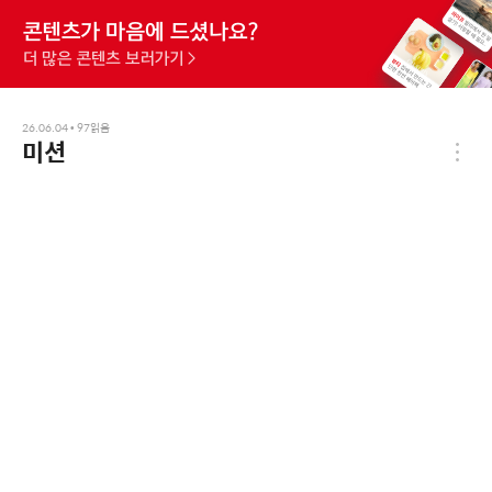
26.06.04
•
97
읽음
미션