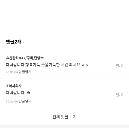
댓글
2
개
🌸찬란하DAY/구독,답방🌸
다녀갑니다 행복가득 웃음가득한 시간 되세요 ㅎㅎ
0
답글달기
26.06.04
소아과의사
다녀갑니다. ☘️
0
답글달기
26.06.04
전체 댓글 보기