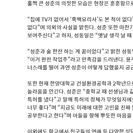
훌쩍 큰 성준의 의젓한 모습은 현장은 훈훈함으로
“집에 TV가 없어서 ‘흑백요리사’도 본 적이 없다
없다”며 의외의 사실을 밝힌다. 성준 또한 마찬가
보여주신다”고 하자, 성동일은 “옛날 생각 날 때
“성준과 술 한잔 하는 게 꿈이었다”고 밝힌 성
“이거 완전 작업주”라고 만족감을 드러낸다. 윤주
너스레를 떨어 과연 성준이 어떻게 답했을지 궁
또한 현재 한양대학교 건설환경공학과 2학년으로 
놀라움을 안긴다. 성준은 “중학교 때 선생님과 
특허를 냈다”고 말해 특허의 정체가 무엇일지에도
너무 좋다”며 “지금도 미래에 대한 고민을 진짜
공부한다고 한다”며 아들을 향해 뿌듯한 마음을 
이외에도 학교에서 친구들의 연애 등 다양한 상