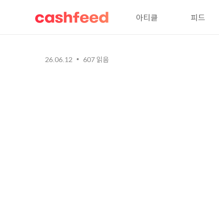
아티클
피드
26.06.12
607
읽음