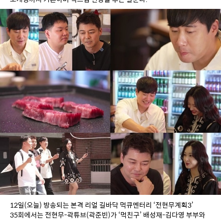
12일(오늘) 방송되는 본격 리얼 길바닥 먹큐멘터리 ‘전현무계획3’ 
35회에서는 전현무-곽튜브(곽준빈)가 ‘먹친구’ 배성재-김다영 부부와 