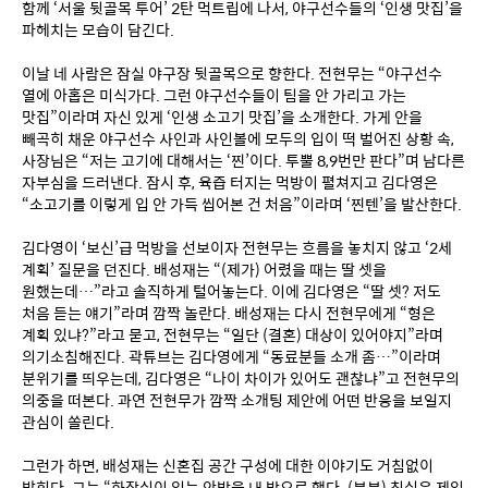
함께 ‘서울 뒷골목 투어’ 2탄 먹트립에 나서, 야구선수들의 ‘인생 맛집’을 
파헤치는 모습이 담긴다.
이날 네 사람은 잠실 야구장 뒷골목으로 향한다. 전현무는 “야구선수 
열에 아홉은 미식가다. 그런 야구선수들이 팀을 안 가리고 가는 
맛집”이라며 자신 있게 ‘인생 소고기 맛집’을 소개한다. 가게 안을 
빼곡히 채운 야구선수 사인과 사인볼에 모두의 입이 떡 벌어진 상황 속, 
사장님은 “저는 고기에 대해서는 ‘찐’이다. 투뿔 8,9번만 판다”며 남다른 
자부심을 드러낸다. 잠시 후, 육즙 터지는 먹방이 펼쳐지고 김다영은 
“소고기를 이렇게 입 안 가득 씹어본 건 처음”이라며 ‘찐텐’을 발산한다.
김다영이 ‘보신’급 먹방을 선보이자 전현무는 흐름을 놓치지 않고 ‘2세 
계획’ 질문을 던진다. 배성재는 “(제가) 어렸을 때는 딸 셋을 
원했는데…”라고 솔직하게 털어놓는다. 이에 김다영은 “딸 셋? 저도 
처음 듣는 얘기”라며 깜짝 놀란다. 배성재는 다시 전현무에게 “형은 
계획 있냐?”라고 묻고, 전현무는 “일단 (결혼) 대상이 있어야지”라며 
의기소침해진다. 곽튜브는 김다영에게 “동료분들 소개 좀…”이라며 
분위기를 띄우는데, 김다영은 “나이 차이가 있어도 괜찮냐”고 전현무의 
의중을 떠본다. 과연 전현무가 깜짝 소개팅 제안에 어떤 반응을 보일지 
관심이 쏠린다.
그런가 하면, 배성재는 신혼집 공간 구성에 대한 이야기도 거침없이 
밝힌다. 그는 “화장실이 있는 안방을 내 방으로 했다. (부부) 침실은 제일 