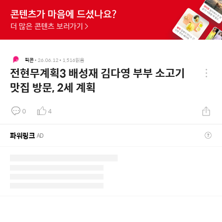
픽콘
•
26.06.12
•
1,516
읽음
전현무계획3 배성재 김다영 부부 소고기
맛집 방문, 2세 계획
0
4
파워링크
AD