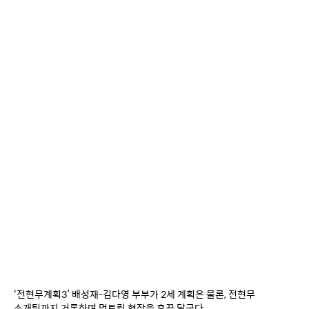
‘전현무계획3’ 배성재-김다영 부부가 2세 계획은 물론, 전현무 
소개팅까지 거론하며 먹트립 현장을 후끈 달군다.