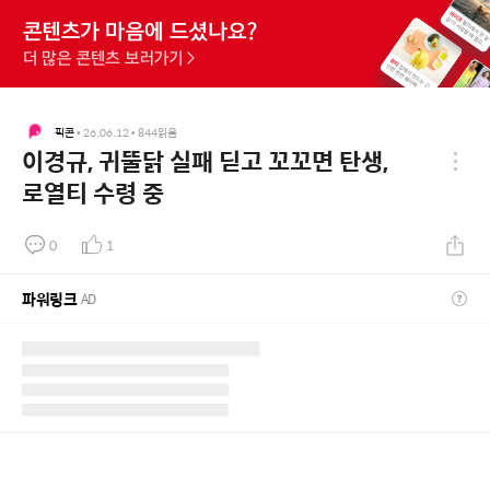
픽콘
•
26.06.12
•
844
읽음
이경규, 귀뚤닭 실패 딛고 꼬꼬면 탄생,
로열티 수령 중
0
1
파워링크
AD