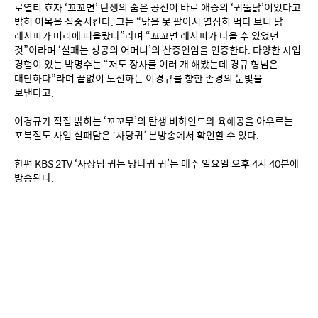
로열티 효자 ‘꼬꼬면’ 탄생의 숨은 공신이 바로 애증의 ‘귀뚤닭’이었다고 
밝혀 이목을 집중시킨다. 그는 “닭을 못 팔아서 열심히 먹다 보니 닭 
레시피가 머리에 떠올랐다”라며 “꼬꼬면 레시피가 나올 수 있었던 
것”이라며 ‘실패는 성공의 어머니’의 산증인임을 인증한다. 다양한 사업 
경험이 있는 박명수는 “저도 장사를 여러 개 해봤는데 경규 형님은 
대단하다”라며 끝없이 도전하는 이경규를 향한 존경의 눈빛을 
보낸다고.
이경규가 직접 밝히는 ‘꼬꼬무’의 탄생 비하인드와 육해공을 아우르는 
포복절도 사업 실패담은 ‘사당귀’ 본방송에서 확인할 수 있다.
한편 KBS 2TV ‘사장님 귀는 당나귀 귀’는 매주 일요일 오후 4시 40분에 
방송된다.