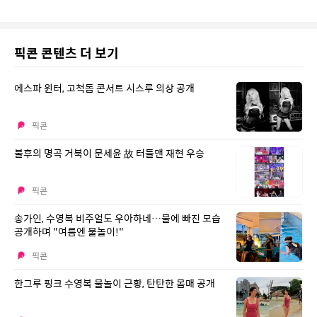
픽콘 콘텐츠 더 보기
에스파 윈터, 고척돔 콘서트 시스루 의상 공개
픽콘
불후의 명곡 거북이 문세윤 故 터틀맨 재현 우승
픽콘
송가인, 수영복 비주얼도 우아하네…물에 빠진 모습
공개하며 "여름엔 물놀이!"
픽콘
한그루 핑크 수영복 물놀이 근황, 탄탄한 몸매 공개