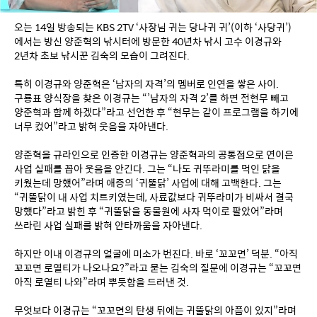
오는 14일 방송되는 KBS 2TV ‘사장님 귀는 당나귀 귀’(이하 ‘사당귀’)
에서는 방신 양준혁의 낚시터에 방문한 40년차 낚시 고수 이경규와 
2년차 초보 낚시꾼 김숙의 모습이 그려진다.
특히 이경규와 양준혁은 ‘남자의 자격’의 멤버로 인연을 쌓은 사이. 
구룡표 양식장을 찾은 이경규는 “’남자의 자격 2’를 하면 전현무 빼고 
양준혁과 함께 하겠다”라고 선언한 후 “현무는 같이 프로그램을 하기에 
너무 컸어”라고 밝혀 웃음을 자아낸다.
양준혁을 규라인으로 인증한 이경규는 양준혁과의 공통점으로 연이은 
사업 실패를 꼽아 웃음을 안긴다. 그는 “나도 귀뚜라미를 먹인 닭을 
키웠는데 망했어”라며 애증의 ‘귀뚤닭’ 사업에 대해 고백한다. 그는 
“귀뚤닭이 내 사업 치트키였는데, 사료값보다 귀뚜라미가 비싸서 결국 
망했다”라고 밝힌 후 “귀뚤닭을 동물원에 사자 먹이로 팔았어”라며 
쓰라린 사업 실패를 밝혀 안타까움을 자아낸다.
하지만 이내 이경규의 얼굴에 미소가 번진다. 바로 ‘꼬꼬면’ 덕분. “아직 
꼬꼬면 로열티가 나오나요?”라고 묻는 김숙의 질문에 이경규는 “꼬꼬면 
아직 로열티 나와”라며 뿌듯함을 드러낸 것.
무엇보다 이경규는 “꼬꼬면의 탄생 뒤에는 귀뚤닭의 아픔이 있지”라며 