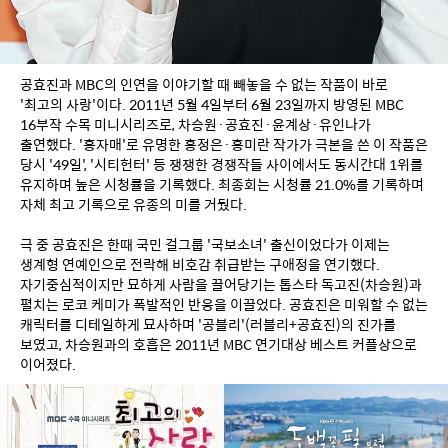
공효진과 MBC의 인연을 이야기할 때 빼놓을 수 없는 작품이 바로 
'최고의 사랑'이다. 2011년 5월 4일부터 6월 23일까지 방영된 MBC 
16부작 수목 미니시리즈로, 차승원·공효진·윤계상·유인나가 
출연했다. '홍자매'로 유명한 홍정은·홍미란 작가가 극본을 쓴 이 작품은 
당시 '49일', '시티헌터' 등 쟁쟁한 경쟁작들 사이에서도 동시간대 1위를 
유지하며 높은 시청률을 기록했다. 최종회는 시청률 21.0%를 기록하며 
자체 최고 기록으로 유종의 미를 거뒀다.
극 중 공효진은 한때 국민 걸그룹 '국보소녀' 출신이었다가 이제는 
생계형 연예인으로 전락해 비호감 취급받는 구애정을 연기했다. 
자기중심적이지만 묘하게 사람을 끌어당기는 톱스타 독고진(차승원)과 
펼치는 로코 케미가 폭발적인 반응을 이끌었다. 공효진은 미워할 수 없는 
캐릭터를 디테일하게 묘사하며 '공블리'(러블리+공효진)의 진가를 
보였고, 차승원과의 호흡은 2011년 MBC 연기대상 베스트 커플상으로 
이어졌다.