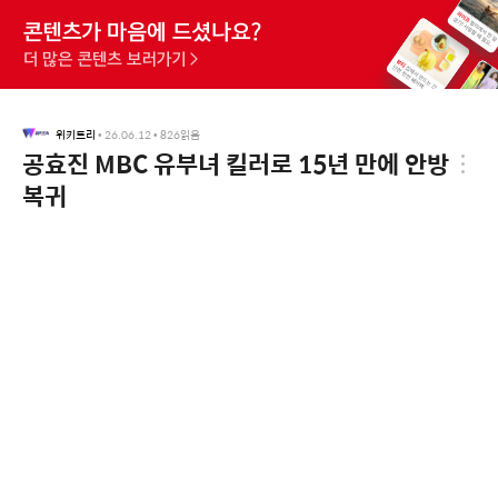
위키트리
•
26.06.12
•
826
읽음
공효진 MBC 유부녀 킬러로 15년 만에 안방
복귀