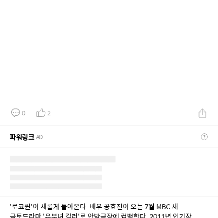
0
2
파워링크
AD
'로코퀸'이 새롭게 돌아온다. 배우 공효진이 오는 7월 MBC 새 
금토드라마 '유부녀 킬러'로 안방극장에 컴백한다. 2011년 인기작 