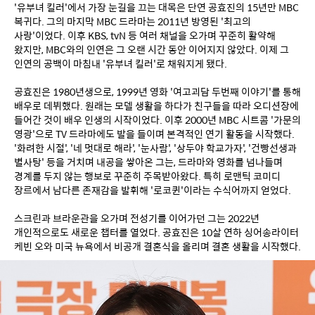
'유부녀 킬러'에서 가장 눈길을 끄는 대목은 단연 공효진의 15년만 MBC 
복귀다. 그의 마지막 MBC 드라마는 2011년 방영된 '최고의 
사랑'이었다. 이후 KBS, tvN 등 여러 채널을 오가며 꾸준히 활약해 
왔지만, MBC와의 인연은 그 오랜 시간 동안 이어지지 않았다. 이제 그 
인연의 공백이 마침내 '유부녀 킬러'로 채워지게 됐다.
공효진은 1980년생으로, 1999년 영화 '여고괴담 두번째 이야기'를 통해 
배우로 데뷔했다. 원래는 모델 생활을 하다가 친구들을 따라 오디션장에 
들어간 것이 배우 인생의 시작이었다. 이후 2000년 MBC 시트콤 '가문의 
영광'으로 TV 드라마에도 발을 들이며 본격적인 연기 활동을 시작했다. 
'화려한 시절', '네 멋대로 해라', '눈사람', '상두야 학교가자', '건빵선생과 
별사탕' 등을 거치며 내공을 쌓아온 그는, 드라마와 영화를 넘나들며 
경계를 두지 않는 행보로 꾸준히 주목받아왔다. 특히 로맨틱 코미디 
장르에서 남다른 존재감을 발휘해 '로코퀸'이라는 수식어까지 얻었다.
스크린과 브라운관을 오가며 전성기를 이어가던 그는 2022년 
개인적으로도 새로운 챕터를 열었다. 공효진은 10살 연하 싱어송라이터 
케빈 오와 미국 뉴욕에서 비공개 결혼식을 올리며 결혼 생활을 시작했다.