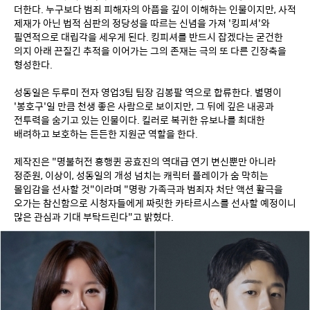
더한다. 누구보다 범죄 피해자의 아픔을 깊이 이해하는 인물이지만, 사적 
제재가 아닌 법적 심판의 정당성을 따르는 신념을 가져 '킹피셔'와 
필연적으로 대립각을 세우게 된다. 킹피셔를 반드시 잡겠다는 굳건한 
의지 아래 끈질긴 추적을 이어가는 그의 존재는 극의 또 다른 긴장축을 
형성한다.
성동일은 두루미 전자 영업3팀 팀장 김봉팔 역으로 합류한다. 별명이 
'봉호구'일 만큼 천생 좋은 사람으로 보이지만, 그 뒤에 깊은 내공과 
전투력을 숨기고 있는 인물이다. 킬러로 복귀한 유보나를 최대한 
배려하고 보호하는 든든한 지원군 역할을 한다.
제작진은 "명불허전 흥행퀸 공효진의 역대급 연기 변신뿐만 아니라 
정준원, 이상이, 성동일의 개성 넘치는 캐릭터 플레이가 숨 막히는 
몰입감을 선사할 것"이라며 "명랑 가족극과 범죄자 처단 액션 활극을 
오가는 참신함으로 시청자들에게 짜릿한 카타르시스를 선사할 예정이니 
많은 관심과 기대 부탁드린다"고 밝혔다.