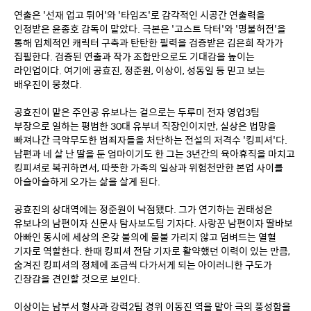
연출은 '선재 업고 튀어'와 '타임즈'로 감각적인 시공간 연출력을 
인정받은 윤종호 감독이 맡았다. 극본은 '고스트 닥터'와 '명불허전'을 
통해 입체적인 캐릭터 구축과 탄탄한 필력을 검증받은 김은희 작가가 
집필한다. 검증된 연출과 작가 조합만으로도 기대감을 높이는 
라인업이다. 여기에 공효진, 정준원, 이상이, 성동일 등 믿고 보는 
배우진이 뭉쳤다.
공효진이 맡은 주인공 유보나는 겉으로는 두루미 전자 영업3팀 
부장으로 일하는 평범한 30대 유부녀 직장인이지만, 실상은 법망을 
빠져나간 극악무도한 범죄자들을 처단하는 전설의 저격수 '킹피셔'다. 
남편과 네 살 난 딸을 둔 엄마이기도 한 그는 3년간의 육아휴직을 마치고 
킹피셔로 복귀하면서, 따뜻한 가족의 일상과 위험천만한 본업 사이를 
아슬아슬하게 오가는 삶을 살게 된다.
공효진의 상대역에는 정준원이 낙점됐다. 그가 연기하는 권태성은 
유보나의 남편이자 신문사 탐사보도팀 기자다. 사랑꾼 남편이자 딸바보 
아빠인 동시에 세상의 온갖 불의에 물불 가리지 않고 덤벼드는 열혈 
기자로 역할한다. 한때 킹피셔 전담 기자로 활약했던 이력이 있는 만큼, 
숨겨진 킹피셔의 정체에 조금씩 다가서게 되는 아이러니한 구도가 
긴장감을 견인할 것으로 보인다.
이상이는 남부서 형사과 강력2팀 경위 이동진 역을 맡아 극의 풍성함을 